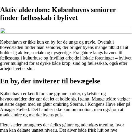
Aktiv alderdom: Københavns seniorer
finder fællesskab i bylivet
København er ikke kun en by for de unge og travle. Overalt i
hovedstaden finder man seniorer, der bruger byens mange tilbud til at
holde sig aktive, sociale og nysgerrige. Fra gåture langs havnen til
fællessang i kulturhuse og frivilligt arbejde i lokale foreninger – bylivet
giver mulighed for at dyrke både krop, sind og fællesskab, også efter
arbejdslivet er slut.
En by, der inviterer til bevægelse
København er kendt for sine grønne parker, cykelstier og
havneområder, der gør det let at holde sig i gang. Mange ældre vælger
at starte dagen med en gåtur omkring Søerne, i Kongens Have eller på
Amager Fælled. Det handler ikke kun om motion, men også om at
møde andre og mærke byens puls.
Flere steder arrangeres der fælles gåture og udendørs træning, hvor
man kan deltage uanset niveau. Det giver både frisk luft og nye