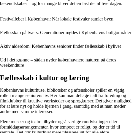
bekendtskaber – og for mange bliver det en fast del af hverdagen.
Festivalfeber i København: Når lokale festivaler samler byen
Fællesskab på tværs: Generationer mødes i Københavns boligområder
Aktiv alderdom: Københavns seniorer finder fællesskab i bylivet
Ud i det grønne – sådan nyder københavnere naturen på deres
weekendture
Fællesskab i kultur og læring
Københavns kulturhuse, biblioteker og aftenskoler spiller en vigtig
rolle i mange seniorers liv. Her kan man deltage i alt fra foredrag og
filmklubber til kreative værksteder og sprogkurser. Det giver mulighed
for at lære nyt og holde hjernen i gang, samtidig med at man møder
andre med samme interesser.
Flere museer og teatre tilbyder også særlige rundvisninger eller
formiddagsarrangementer, hvor tempoet er roligt, og der er tid til
samtale. Det gør kulturlivet mere tilgængeligt for alle aldre.