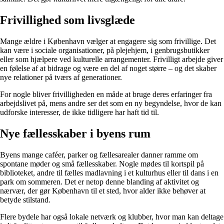
Frivillighed som livsglæde
Mange ældre i København vælger at engagere sig som frivillige. Det
kan være i sociale organisationer, på plejehjem, i genbrugsbutikker
eller som hjælpere ved kulturelle arrangementer. Frivilligt arbejde giver
en følelse af at bidrage og være en del af noget større – og det skaber
nye relationer på tværs af generationer.
For nogle bliver frivilligheden en måde at bruge deres erfaringer fra
arbejdslivet på, mens andre ser det som en ny begyndelse, hvor de kan
udforske interesser, de ikke tidligere har haft tid til.
Nye fællesskaber i byens rum
Byens mange caféer, parker og fællesarealer danner ramme om
spontane møder og små fællesskaber. Nogle mødes til kortspil på
biblioteket, andre til fælles madlavning i et kulturhus eller til dans i en
park om sommeren. Det er netop denne blanding af aktivitet og
nærvær, der gør København til et sted, hvor alder ikke behøver at
betyde stilstand.
Flere bydele har også lokale netværk og klubber, hvor man kan deltage