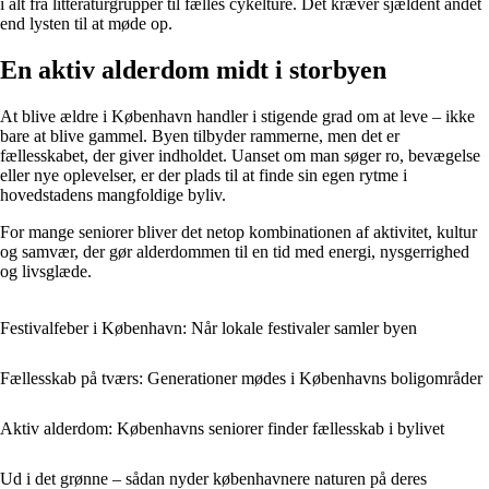
i alt fra litteraturgrupper til fælles cykelture. Det kræver sjældent andet
end lysten til at møde op.
En aktiv alderdom midt i storbyen
At blive ældre i København handler i stigende grad om at leve – ikke
bare at blive gammel. Byen tilbyder rammerne, men det er
fællesskabet, der giver indholdet. Uanset om man søger ro, bevægelse
eller nye oplevelser, er der plads til at finde sin egen rytme i
hovedstadens mangfoldige byliv.
For mange seniorer bliver det netop kombinationen af aktivitet, kultur
og samvær, der gør alderdommen til en tid med energi, nysgerrighed
og livsglæde.
Festivalfeber i København: Når lokale festivaler samler byen
Fællesskab på tværs: Generationer mødes i Københavns boligområder
Aktiv alderdom: Københavns seniorer finder fællesskab i bylivet
Ud i det grønne – sådan nyder københavnere naturen på deres