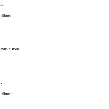
avn
silhuet
avns historie
r
avn
silhuet