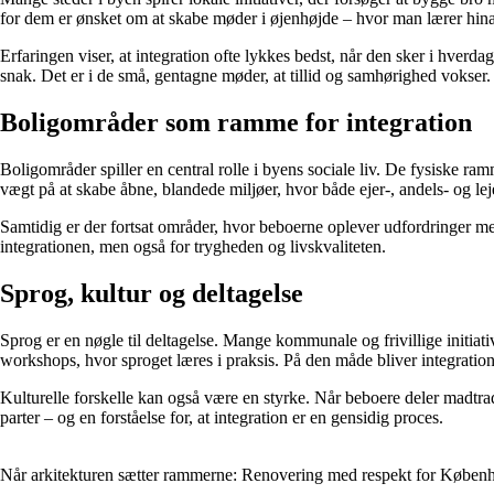
for dem er ønsket om at skabe møder i øjenhøjde – hvor man lærer hin
Erfaringen viser, at integration ofte lykkes bedst, når den sker i hve
snak. Det er i de små, gentagne møder, at tillid og samhørighed vokser.
Boligområder som ramme for integration
Boligområder spiller en central rolle i byens sociale liv. De fysiske 
vægt på at skabe åbne, blandede miljøer, hvor både ejer-, andels- og l
Samtidig er der fortsat områder, hvor beboerne oplever udfordringer med 
integrationen, men også for trygheden og livskvaliteten.
Sprog, kultur og deltagelse
Sprog er en nøgle til deltagelse. Mange kommunale og frivillige initia
workshops, hvor sproget læres i praksis. På den måde bliver integration
Kulturelle forskelle kan også være en styrke. Når beboere deler madtrad
parter – og en forståelse for, at integration er en gensidig proces.
Når arkitekturen sætter rammerne: Renovering med respekt for Københ