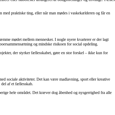
en med praktiske ting, eller når man mødes i vaskekælderen og får en
r hæmme mødet mellem mennesker. I nogle nyere kvarterer er der lagt
 beboersammensætning og mindske risikoen for social opdeling.
ekter, der styrker fællesskabet, gøre en stor forskel – ikke kun for
d sociale aktiviteter. Det kan være madlavning, sport eller kreative
del af et fællesskab.
n berige hele området. Det kræver dog åbenhed og nysgerrighed fra alle