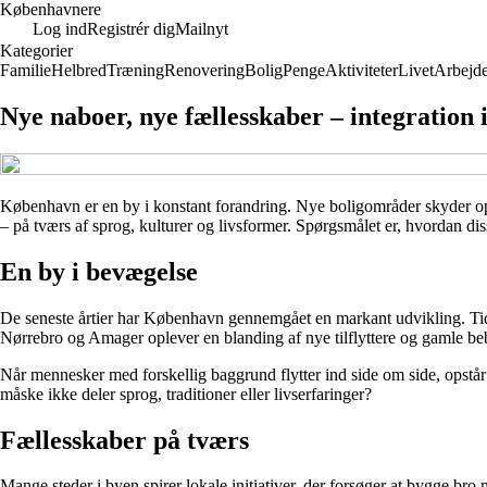
Københavnere
Log ind
Registrér dig
Mailnyt
Kategorier
Familie
Helbred
Træning
Renovering
Bolig
Penge
Aktiviteter
Livet
Arbejd
Nye naboer, nye fællesskaber – integratio
København er en by i konstant forandring. Nye boligområder skyder op
– på tværs af sprog, kulturer og livsformer. Spørgsmålet er, hvordan di
En by i bevægelse
De seneste årtier har København gennemgået en markant udvikling. Tid
Nørrebro og Amager oplever en blanding af nye tilflyttere og gamle b
Når mennesker med forskellig baggrund flytter ind side om side, opstå
måske ikke deler sprog, traditioner eller livserfaringer?
Fællesskaber på tværs
Mange steder i byen spirer lokale initiativer, der forsøger at bygge bro 