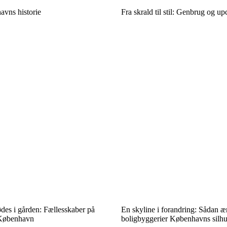
avns historie
Fra skrald til stil: Genbrug og u
des i gården: Fællesskaber på
En skyline i forandring: Sådan æ
i København
boligbyggerier Københavns silhu