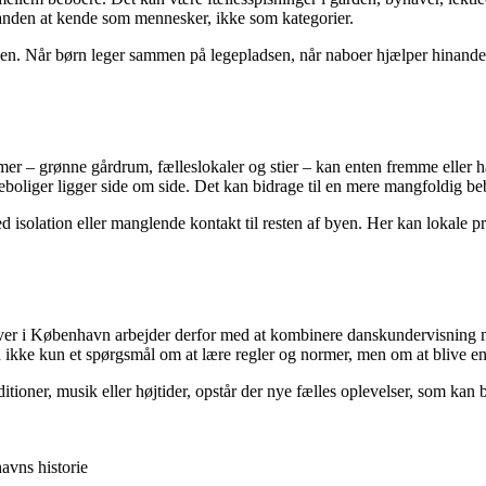
anden at kende som mennesker, ikke som kategorier.
rdagen. Når børn leger sammen på legepladsen, når naboer hjælper hinand
rammer – grønne gårdrum, fælleslokaler og stier – kan enten fremme elle
ejeboliger ligger side om side. Det kan bidrage til en mere mangfoldig
isolation eller manglende kontakt til resten af byen. Her kan lokale proj
tiver i København arbejder derfor med at kombinere danskundervisning me
 ikke kun et spørgsmål om at lære regler og normer, men om at blive en 
itioner, musik eller højtider, opstår der nye fælles oplevelser, som ka
avns historie