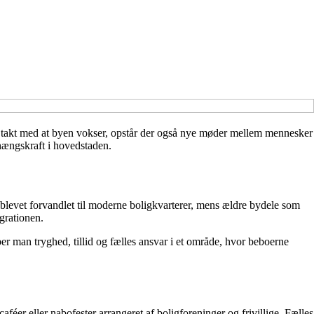
I takt med at byen vokser, opstår der også nye møder mellem mennesker
nhængskraft i hovedstaden.
evet forvandlet til moderne boligkvarterer, mens ældre bydele som
grationen.
 man tryghed, tillid og fælles ansvar i et område, hvor beboerne
féer eller nabofester arrangeret af boligforeninger og frivillige. Fælles