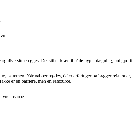
r
avn
 og diversiteten øges. Det stiller krav til både byplanlægning, boligpo
t nyt sammen. Når naboer mødes, deler erfaringer og bygger relationer, 
 ikke er en barriere, men en ressource.
avns historie
r