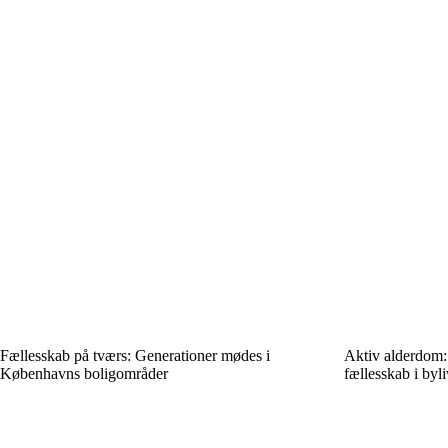
Fællesskab på tværs: Generationer mødes i
Aktiv alderdom:
Københavns boligområder
fællesskab i byli