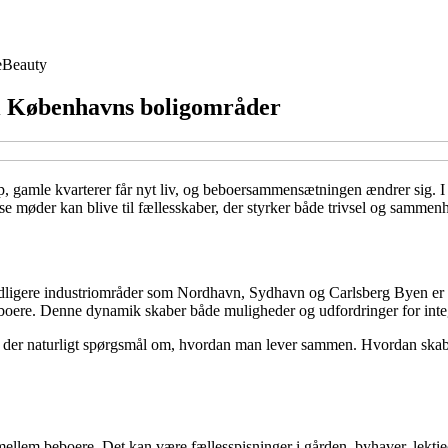
e
Beauty
n i Københavns boligområder
, gamle kvarterer får nyt liv, og beboersammensætningen ændrer sig. 
sse møder kan blive til fællesskaber, der styrker både trivsel og samme
ligere industriområder som Nordhavn, Sydhavn og Carlsberg Byen er bl
eboere. Denne dynamik skaber både muligheder og udfordringer for inte
r der naturligt spørgsmål om, hvordan man lever sammen. Hvordan skaber
mellem beboere. Det kan være fællesspisninger i gården, byhaver, lektieca