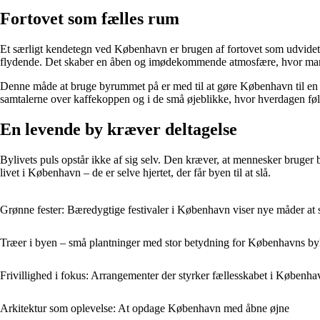
Fortovet som fælles rum
Et særligt kendetegn ved København er brugen af fortovet som udvidet op
flydende. Det skaber en åben og imødekommende atmosfære, hvor man som 
Denne måde at bruge byrummet på er med til at gøre København til en 
samtalerne over kaffekoppen og i de små øjeblikke, hvor hverdagen føl
En levende by kræver deltagelse
Bylivets puls opstår ikke af sig selv. Den kræver, at mennesker bruger b
livet i København – de er selve hjertet, der får byen til at slå.
Grønne fester: Bæredygtige festivaler i København viser nye måder at 
Træer i byen – små plantninger med stor betydning for Københavns by
Frivillighed i fokus: Arrangementer der styrker fællesskabet i Københa
Arkitektur som oplevelse: At opdage København med åbne øjne