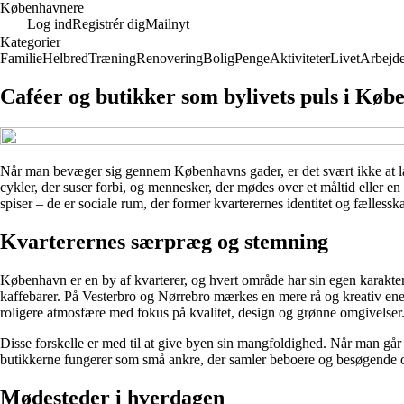
Københavnere
Log ind
Registrér dig
Mailnyt
Kategorier
Familie
Helbred
Træning
Renovering
Bolig
Penge
Aktiviteter
Livet
Arbejd
Caféer og butikker som bylivets puls i Køb
Når man bevæger sig gennem Københavns gader, er det svært ikke at læg
cykler, der suser forbi, og mennesker, der mødes over et måltid eller en
spiser – de er sociale rum, der former kvarterernes identitet og fællessk
Kvarterernes særpræg og stemning
København er en by af kvarterer, og hvert område har sin egen karakter.
kaffebarer. På Vesterbro og Nørrebro mærkes en mere rå og kreativ ene
roligere atmosfære med fokus på kvalitet, design og grønne omgivelser
Disse forskelle er med til at give byen sin mangfoldighed. Når man går 
butikkerne fungerer som små ankre, der samler beboere og besøgende 
Mødesteder i hverdagen