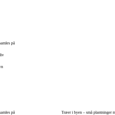
samles på
liv
vn
samles på
Træer i byen – små plantninger 