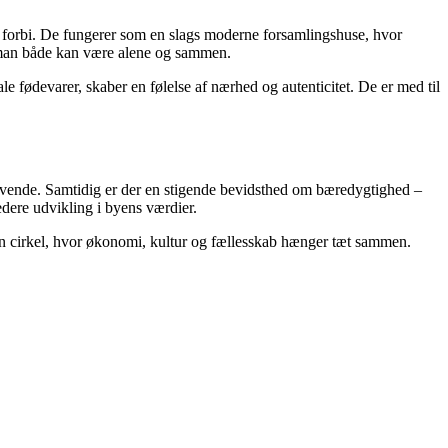
er forbi. De fungerer som en slags moderne forsamlingshuse, hvor
r man både kan være alene og sammen.
e fødevarer, skaber en følelse af nærhed og autenticitet. De er med til
 levende. Samtidig er der en stigende bevidsthed om bæredygtighed –
edere udvikling i byens værdier.
r en cirkel, hvor økonomi, kultur og fællesskab hænger tæt sammen.