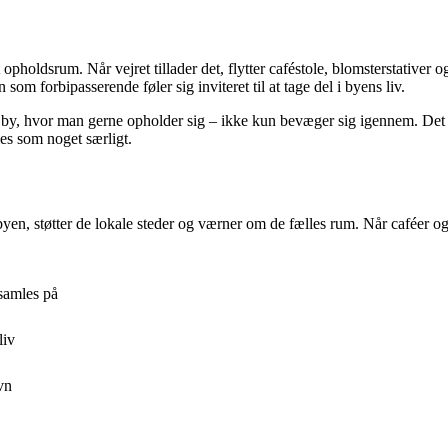
holdsrum. Når vejret tillader det, flytter caféstole, blomsterstativer 
forbipasserende føler sig inviteret til at tage del i byens liv.
by, hvor man gerne opholder sig – ikke kun bevæger sig igennem. Det e
es som noget særligt.
yen, støtter de lokale steder og værner om de fælles rum. Når caféer og 
samles på
liv
vn