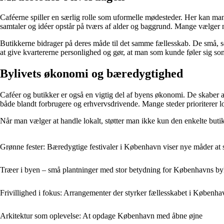
Caféerne spiller en særlig rolle som uformelle mødesteder. Her kan man
samtaler og idéer opstår på tværs af alder og baggrund. Mange vælger 
Butikkerne bidrager på deres måde til det samme fællesskab. De små, selv
at give kvartererne personlighed og gør, at man som kunde føler sig som
Bylivets økonomi og bæredygtighed
Caféer og butikker er også en vigtig del af byens økonomi. De skaber a
både blandt forbrugere og erhvervsdrivende. Mange steder prioriterer lo
Når man vælger at handle lokalt, støtter man ikke kun den enkelte buti
Grønne fester: Bæredygtige festivaler i København viser nye måder at 
Træer i byen – små plantninger med stor betydning for Københavns by
Frivillighed i fokus: Arrangementer der styrker fællesskabet i Københa
Arkitektur som oplevelse: At opdage København med åbne øjne