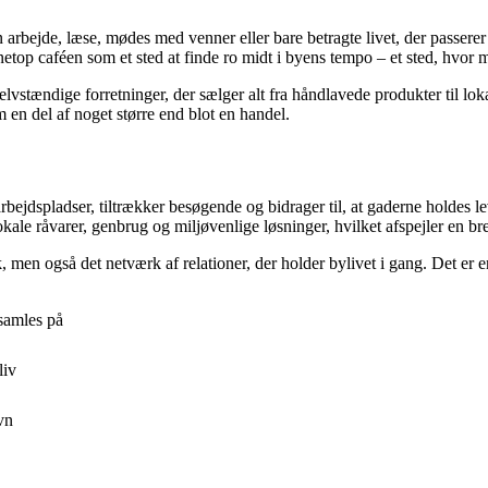
 arbejde, læse, mødes med venner eller bare betragte livet, der passer
netop caféen som et sted at finde ro midt i byens tempo – et sted, hvo
stændige forretninger, der sælger alt fra håndlavede produkter til lokal
 en del af noget større end blot en handel.
rbejdspladser, tiltrækker besøgende og bidrager til, at gaderne holdes
kale råvarer, genbrug og miljøvenlige løsninger, hvilket afspejler en br
k, men også det netværk af relationer, der holder bylivet i gang. Det e
samles på
liv
vn