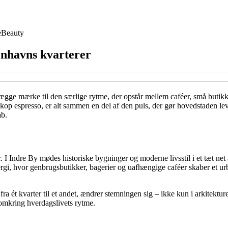
e
Beauty
enhavns kvarterer
ge mærke til den særlige rytme, der opstår mellem caféer, små butikker
 kop espresso, er alt sammen en del af den puls, der gør hovedstaden lev
ab.
 I Indre By mødes historiske bygninger og moderne livsstil i et tæt net
rgi, hvor genbrugsbutikker, bagerier og uafhængige caféer skaber et ur
.
fra ét kvarter til et andet, ændrer stemningen sig – ikke kun i arkitek
omkring hverdagslivets rytme.