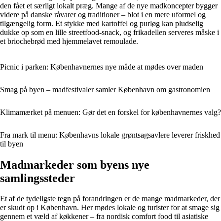
den fået et særligt lokalt præg. Mange af de nye madkoncepter bygger
videre på danske råvarer og traditioner – blot i en mere uformel og
tilgængelig form. Et stykke med kartoffel og purløg kan pludselig
dukke op som en lille streetfood-snack, og frikadellen serveres måske i
et briochebrød med hjemmelavet remoulade.
Picnic i parken: Københavnernes nye måde at mødes over maden
Smag på byen – madfestivaler samler København om gastronomien
Klimamærket på menuen: Gør det en forskel for københavnernes valg?
Fra mark til menu: Københavns lokale grøntsagsavlere leverer friskhed
til byen
Madmarkeder som byens nye
samlingssteder
Et af de tydeligste tegn på forandringen er de mange madmarkeder, der
er skudt op i København. Her mødes lokale og turister for at smage sig
gennem et væld af køkkener – fra nordisk comfort food til asiatiske