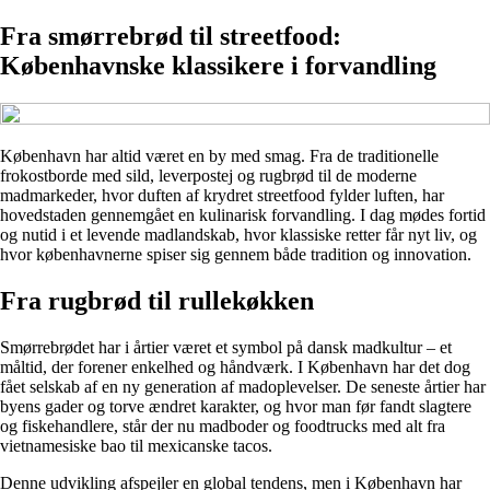
Fra smørrebrød til streetfood:
Københavnske klassikere i forvandling
København har altid været en by med smag. Fra de traditionelle
frokostborde med sild, leverpostej og rugbrød til de moderne
madmarkeder, hvor duften af krydret streetfood fylder luften, har
hovedstaden gennemgået en kulinarisk forvandling. I dag mødes fortid
og nutid i et levende madlandskab, hvor klassiske retter får nyt liv, og
hvor københavnerne spiser sig gennem både tradition og innovation.
Fra rugbrød til rullekøkken
Smørrebrødet har i årtier været et symbol på dansk madkultur – et
måltid, der forener enkelhed og håndværk. I København har det dog
fået selskab af en ny generation af madoplevelser. De seneste årtier har
byens gader og torve ændret karakter, og hvor man før fandt slagtere
og fiskehandlere, står der nu madboder og foodtrucks med alt fra
vietnamesiske bao til mexicanske tacos.
Denne udvikling afspejler en global tendens, men i København har