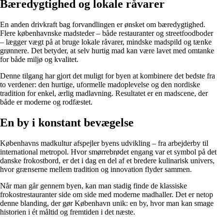
Bæredygtighed og lokale råvarer
En anden drivkraft bag forvandlingen er ønsket om bæredygtighed.
Flere københavnske madsteder – både restauranter og streetfoodboder
– lægger vægt på at bruge lokale råvarer, mindske madspild og tænke
grønnere. Det betyder, at selv hurtig mad kan være lavet med omtanke
for både miljø og kvalitet.
Denne tilgang har gjort det muligt for byen at kombinere det bedste fra
to verdener: den hurtige, uformelle madoplevelse og den nordiske
tradition for enkel, ærlig madlavning. Resultatet er en madscene, der
både er moderne og rodfæstet.
En by i konstant bevægelse
Københavns madkultur afspejler byens udvikling – fra arbejderby til
international metropol. Hvor smørrebrødet engang var et symbol på det
danske frokostbord, er det i dag en del af et bredere kulinarisk univers,
hvor grænserne mellem tradition og innovation flyder sammen.
Når man går gennem byen, kan man stadig finde de klassiske
frokostrestauranter side om side med moderne madhaller. Det er netop
denne blanding, der gør København unik: en by, hvor man kan smage
historien i ét måltid og fremtiden i det næste.