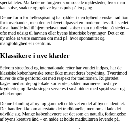
specialiteter. Markederne fungerer som sociale mødesteder, hvor man
kan spise, snakke og opleve byens puls på én gang.
Denne form for fællesspisning har rødder i den københavnske tradition
for torvehandel, men den er blevet tilpasset en moderne livsstil. I stedet
for at handle ind til hjemmelavet mad, spiser man nu direkte på stedet –
ofte med udsigt til havnen eller byens historiske bygninger. Det er en
ny måde at være sammen om mad på, hvor spontanitet og
mangfoldighed er i centrum.
Klassikere i nye klæder
Selvom streetfood og internationale retter har vundet indpas, har de
klassiske københavnske retter ikke mistet deres betydning. Tværtimod
bliver de ofte genfortolket med respekt for traditionen. Rugbrødet
bages med surdej og lokale kornsorter, silden marineres med nye
krydderier, og flæskestegen serveres i små bidder med sprød svær og
æblekompot.
Denne blanding af nyt og gammelt er blevet en del af byens identitet.
Det handler ikke om at erstatte det traditionelle, men om at lade det
udvikle sig. Mange københavnere ser det som en naturlig forlængelse
af byens kreative ånd – en måde at holde madkulturen levende på.