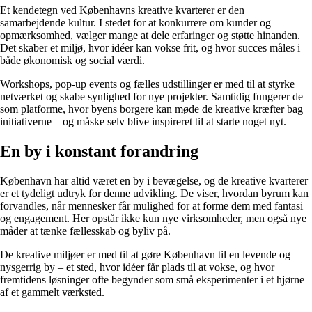
Et kendetegn ved Københavns kreative kvarterer er den
samarbejdende kultur. I stedet for at konkurrere om kunder og
opmærksomhed, vælger mange at dele erfaringer og støtte hinanden.
Det skaber et miljø, hvor idéer kan vokse frit, og hvor succes måles i
både økonomisk og social værdi.
Workshops, pop-up events og fælles udstillinger er med til at styrke
netværket og skabe synlighed for nye projekter. Samtidig fungerer de
som platforme, hvor byens borgere kan møde de kreative kræfter bag
initiativerne – og måske selv blive inspireret til at starte noget nyt.
En by i konstant forandring
København har altid været en by i bevægelse, og de kreative kvarterer
er et tydeligt udtryk for denne udvikling. De viser, hvordan byrum kan
forvandles, når mennesker får mulighed for at forme dem med fantasi
og engagement. Her opstår ikke kun nye virksomheder, men også nye
måder at tænke fællesskab og byliv på.
De kreative miljøer er med til at gøre København til en levende og
nysgerrig by – et sted, hvor idéer får plads til at vokse, og hvor
fremtidens løsninger ofte begynder som små eksperimenter i et hjørne
af et gammelt værksted.