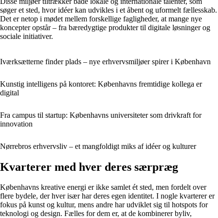
Disse miljøer tiltrækker både lokale og internationale talenter, som
søger et sted, hvor idéer kan udvikles i et åbent og uformelt fællesskab.
Det er netop i mødet mellem forskellige fagligheder, at mange nye
koncepter opstår – fra bæredygtige produkter til digitale løsninger og
sociale initiativer.
Iværksætterne finder plads – nye erhvervsmiljøer spirer i København
Kunstig intelligens på kontoret: Københavns fremtidige kollega er
digital
Fra campus til startup: Københavns universiteter som drivkraft for
innovation
Nørrebros erhvervsliv – et mangfoldigt miks af idéer og kulturer
Kvarterer med hver deres særpræg
Københavns kreative energi er ikke samlet ét sted, men fordelt over
flere bydele, der hver især har deres egen identitet. I nogle kvarterer er
fokus på kunst og kultur, mens andre har udviklet sig til hotspots for
teknologi og design. Fælles for dem er, at de kombinerer byliv,