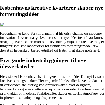
Københavns kreative kvarterer skaber nye
forretningsidéer
København er kendt for sin blanding af historisk charme og moderne
innovation. I byens mange kvarterer spirer nye idéer frem, hvor kunst,
design og iværksætteri mødes i et levende bymiljø. De kreative miljøer
fungerer som små laboratorier for fremtidens forretningsmodeller –
drevet af fællesskab, bæredygtighed og lysten til at skabe noget nyt.
Fra gamle industribygninger til nye
idéværksteder
Flere steder i København har tidligere industriområder fået nyt liv som
kreative samlingspunkter. Her er gamle fabrikshaller blevet omdannet
til værksteder, atelierer og kontorfællesskaber, hvor designere,
håndværkere og iværksættere arbejder side om side. Kombinationen af
rå arkitektur og moderne funktionalitet skaber en særlig atmosfære, der
inspirerer til samarbejde og eksperimenter.