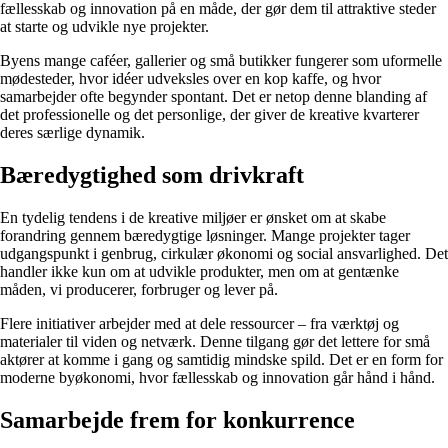
fællesskab og innovation på en måde, der gør dem til attraktive steder
at starte og udvikle nye projekter.
Byens mange caféer, gallerier og små butikker fungerer som uformelle
mødesteder, hvor idéer udveksles over en kop kaffe, og hvor
samarbejder ofte begynder spontant. Det er netop denne blanding af
det professionelle og det personlige, der giver de kreative kvarterer
deres særlige dynamik.
Bæredygtighed som drivkraft
En tydelig tendens i de kreative miljøer er ønsket om at skabe
forandring gennem bæredygtige løsninger. Mange projekter tager
udgangspunkt i genbrug, cirkulær økonomi og social ansvarlighed. Det
handler ikke kun om at udvikle produkter, men om at gentænke
måden, vi producerer, forbruger og lever på.
Flere initiativer arbejder med at dele ressourcer – fra værktøj og
materialer til viden og netværk. Denne tilgang gør det lettere for små
aktører at komme i gang og samtidig mindske spild. Det er en form for
moderne byøkonomi, hvor fællesskab og innovation går hånd i hånd.
Samarbejde frem for konkurrence